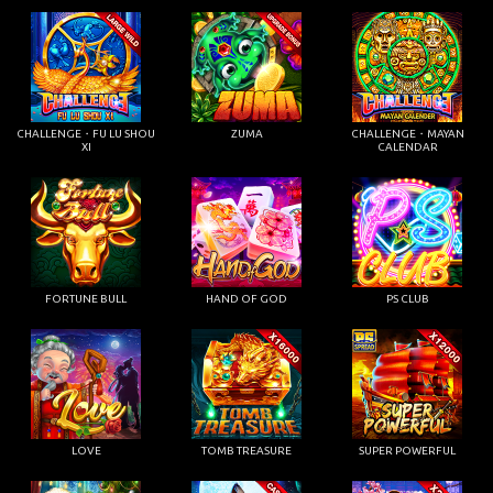
CHALLENGE・FU LU SHOU
ZUMA
CHALLENGE・MAYAN
XI
CALENDAR
FORTUNE BULL
HAND OF GOD
PS CLUB
LOVE
TOMB TREASURE
SUPER POWERFUL