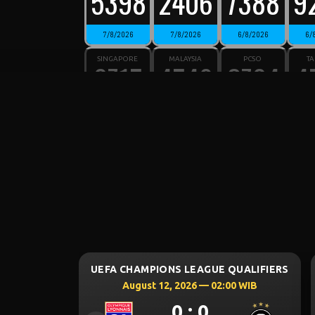
5398
2406
7388
9
7/8/2026
7/8/2026
6/8/2026
6/
SINGAPORE
MALAYSIA
PCSO
T
0715
4549
3704
4
5/8/2026
6/8/2026
6/8/2026
6/
TOTOMACAU 16WIB
TOTOM
0597
5
6/8/2026
6
GUE QUALIFIERS
UEFA CHAMPIONS LEAGUE QUALIFIERS
 01:15 WIB
August 11, 2026 — 22:59 WIB
0
0 : 0