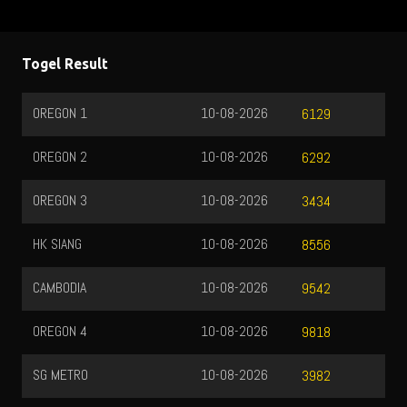
Togel Result
OREGON 1
10-08-2026
6129
OREGON 2
10-08-2026
6292
OREGON 3
10-08-2026
3434
HK SIANG
10-08-2026
8556
CAMBODIA
10-08-2026
9542
OREGON 4
10-08-2026
9818
SG METRO
10-08-2026
3982