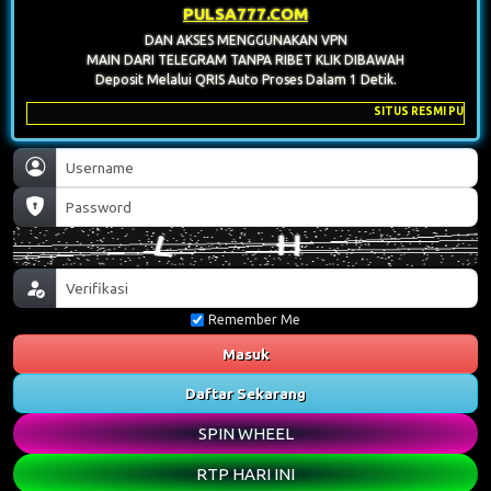
PULSA777.COM
DAN AKSES MENGGUNAKAN VPN
MAIN DARI TELEGRAM TANPA RIBET KLIK DIBAWAH
Deposit Melalui QRIS Auto Proses Dalam 1 Detik.
SITUS RESMI PULSA777 
Remember Me
Masuk
Daftar Sekarang
SPIN WHEEL
RTP HARI INI