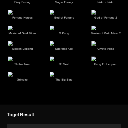
Fiery Boxing
Sugar Frenzy
Neko x Neko
Fortune Horses
God of Fortune
God of Fortune 2
Master of Gold Miner
G Kong
Master of Gold Miner 2
Golden Legend
Supreme Ace
Crypto Verse
Thriller Town
DJ Seal
Kung Fu Leopard
Grimoire
The Big Blue
Togel Result