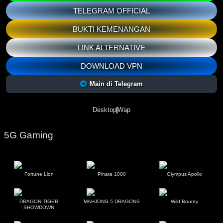
TELEGRAM OFFICIAL
BUKTI KEMENANGAN
LINK ALTERNATIVE
DOWNLOAD VPN
Main di Telegram
Desktop
Wap
5G Gaming
Fortune Lion
Pinata 1000
Olympus Apollo
DRAGON TIGER
MAHJONG 5 DRAGONS
Wild Bounty
SHOWDOWN