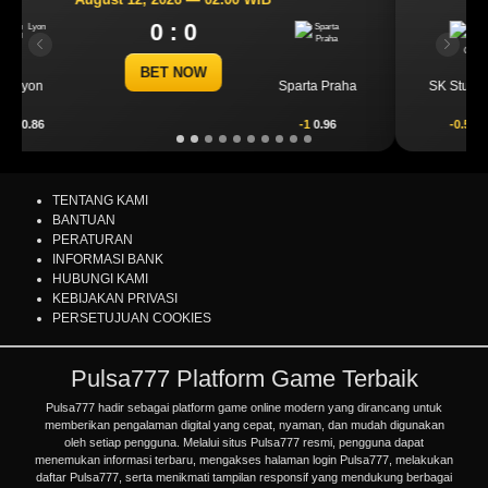
0 : 0
Previous
Next
BET NOW
a
SK Sturm Graz
Fenerbahce
-0.5
0.95
0.5
0.87
TENTANG KAMI
BANTUAN
PERATURAN
INFORMASI BANK
HUBUNGI KAMI
KEBIJAKAN PRIVASI
PERSETUJUAN COOKIES
Pulsa777 Platform Game Terbaik
Pulsa777 hadir sebagai platform game online modern yang dirancang untuk
memberikan pengalaman digital yang cepat, nyaman, dan mudah digunakan
oleh setiap pengguna. Melalui situs Pulsa777 resmi, pengguna dapat
menemukan informasi terbaru, mengakses halaman login Pulsa777, melakukan
daftar Pulsa777, serta menikmati tampilan responsif yang mendukung berbagai