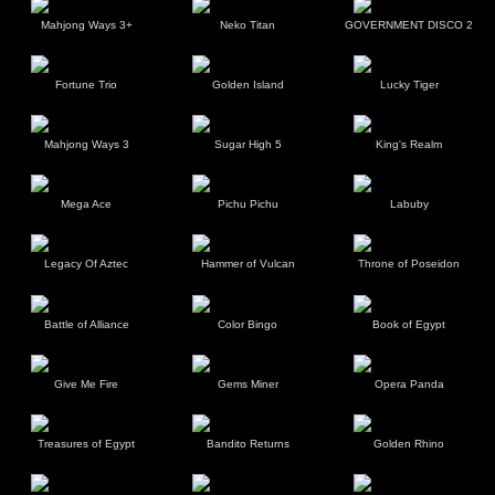
Mahjong Ways 3+
Neko Titan
GOVERNMENT DISCO 2
Fortune Trio
Golden Island
Lucky Tiger
Mahjong Ways 3
Sugar High 5
King's Realm
Mega Ace
Pichu Pichu
Labuby
Legacy Of Aztec
Hammer of Vulcan
Throne of Poseidon
Battle of Alliance
Color Bingo
Book of Egypt
Give Me Fire
Gems Miner
Opera Panda
Treasures of Egypt
Bandito Returns
Golden Rhino