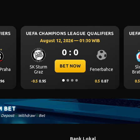
 QUALIFIERS
E-FOOTBALL F24 INTERNATIONAL
FRIENDLY
:59 WIB
August 8, 2026 — 00:00 WIB
0 : 0
Union Saint-
Gilloise
BET NOW
e-France
e-Belgium
-0.75
1.00
0.00
-1.00
0.00
0.76
M BET
Deposit
Withdraw
Bet