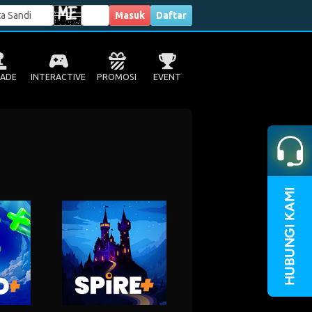
LALU ADA UNTUK ANDA
HALO MEMBER SETIA PULSA777 • NIKMATI AKSE
Masuk
Daftar
ADE
INTERACTIVE
PROMOSI
EVENT