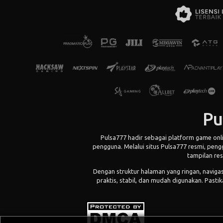
Pu
Pulsa777 hadir sebagai platform game onl
pengguna. Melalui situs Pulsa777 resmi, pen
tampilan re
Dengan struktur halaman yang ringan, navigas
praktis, stabil, dan mudah digunakan. Past