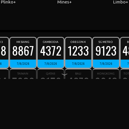
Plinko+
Mines+
Limbo+
 3
HK SIANG
CAMBODIA
OREGON 4
SG METRO
B
98
8867
4372
1233
9123
4
26
7/8/2026
7/8/2026
7/8/2026
7/8/2026
7
TAIWAN
QATAR
BALI
HONGKONG
TO
64
5838
3158
4670
9943
6
26
7/8/2026
7/8/2026
7/8/2026
7/8/2026
8
 16WIB
TOTOMACAU 19WIB
TOTOMACAU 22WIB
TOTOMACAU 23WIB
KINGKONG 17WIB
KING
75
6303
9178
9141
0458
2
26
7/8/2026
7/8/2026
7/8/2026
7/8/2026
7