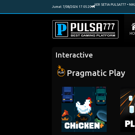
HALO MEMBER SETIA PULSA777 • NIKMATI
Jumat 7/08/2026 17:05:20
HO
Interactive
Pragmatic Play