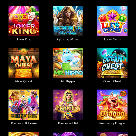
Joker King
Lightning Woman
Lucky Gems
Maya Quest
Mr. Hippo
Ocean Chest
Princess Of Crime
Princess of RA
Prosperity Dragon