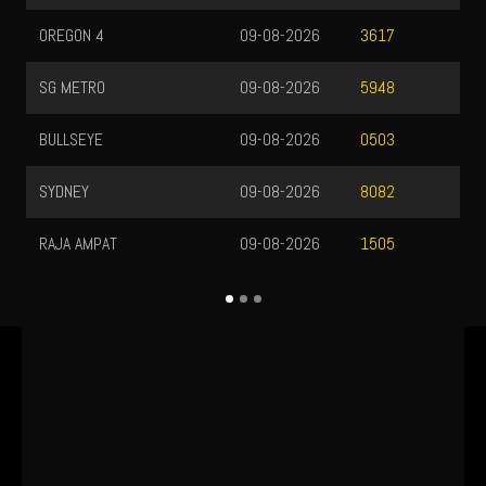
BALI
08-08-2026
0527
HONGKONG
08-08-2026
2797
TOTO WUHAN
09-08-2026
5412
TOTOMACAU 00WIB
09-08-2026
5131
TOTOMACAU 13WIB
09-08-2026
7545