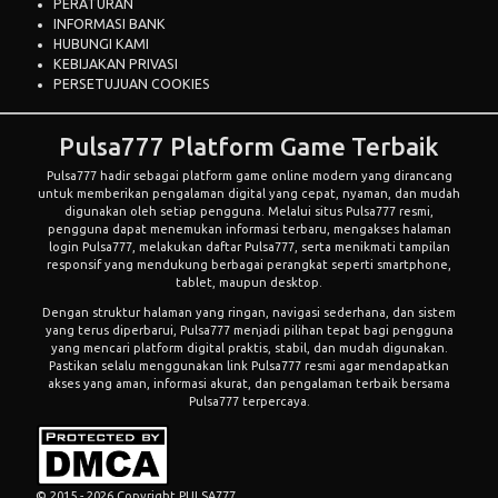
INFORMASI BANK
HUBUNGI KAMI
KEBIJAKAN PRIVASI
PERSETUJUAN COOKIES
Pulsa777 Platform Game Terbaik
Pulsa777 hadir sebagai platform game online modern yang dirancang
untuk memberikan pengalaman digital yang cepat, nyaman, dan mudah
digunakan oleh setiap pengguna. Melalui situs Pulsa777 resmi,
pengguna dapat menemukan informasi terbaru, mengakses halaman
login Pulsa777, melakukan daftar Pulsa777, serta menikmati tampilan
responsif yang mendukung berbagai perangkat seperti smartphone,
tablet, maupun desktop.
Dengan struktur halaman yang ringan, navigasi sederhana, dan sistem
yang terus diperbarui, Pulsa777 menjadi pilihan tepat bagi pengguna
yang mencari platform digital praktis, stabil, dan mudah digunakan.
Pastikan selalu menggunakan link Pulsa777 resmi agar mendapatkan
akses yang aman, informasi akurat, dan pengalaman terbaik bersama
Pulsa777 terpercaya.
© 2015 - 2026 Copyright PULSA777.
All Rights Reserved.