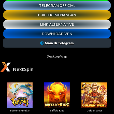
TELEGRAM OFFICIAL
BUKTI KEMENANGAN
LINK ALTERNATIVE
DOWNLOAD VPN
Main di Telegram
Desktop
Wap
NextSpin
Fortune Familiar
Buffalo King
Golden West