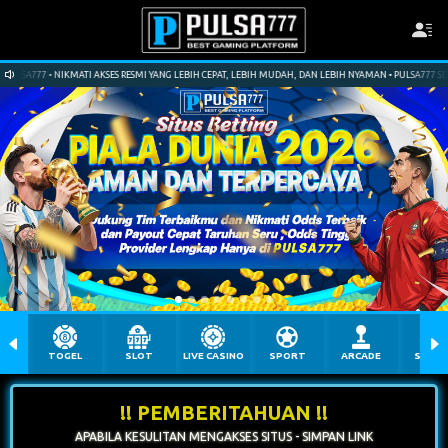
• NIKMATI AKSES RESMI YANG LEBIH CEPAT, LEBIH MUDAH, DAN LEBIH NYAMAN • PULSA777 SELALU ADA
TOGEL
SLOT
LIVE CASINO
SPORT
ARCADE
SABU
!! PEMBERITAHUAN !!
APABILA KESULITAN MENGAKSES SITUS - SIMPAN LINK
PULSA777.COM