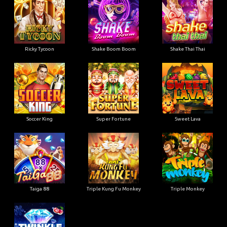
Ricky Tycoon
Shake Boom Boom
Shake Thai Thai
Soccer King
Super Fortune
Sweet Lava
Taiga 88
Triple Kung Fu Monkey
Triple Monkey