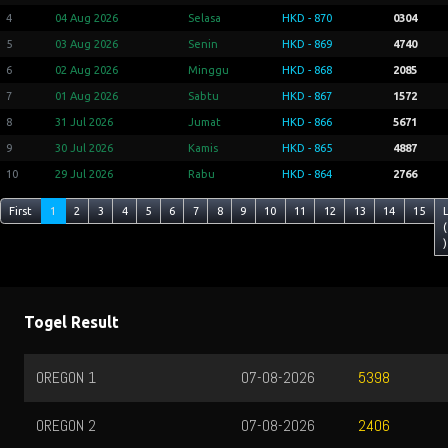
4
04 Aug 2026
Selasa
HKD - 870
0304
5
03 Aug 2026
Senin
HKD - 869
4740
6
02 Aug 2026
Minggu
HKD - 868
2085
7
01 Aug 2026
Sabtu
HKD - 867
1572
8
31 Jul 2026
Jumat
HKD - 866
5671
9
30 Jul 2026
Kamis
HKD - 865
4887
10
29 Jul 2026
Rabu
HKD - 864
2766
First
1
2
3
4
5
6
7
8
9
10
11
12
13
14
15
(
)
Togel Result
OREGON 1
07-08-2026
5398
OREGON 2
07-08-2026
2406