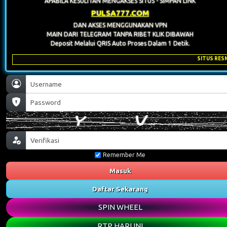
APABILA KESULITAN MENGAKSES SITUS - SIMPAN LINK
PULSA777.COM
DAN AKSES MENGGUNAKAN VPN
MAIN DARI TELEGRAM TANPA RIBET KLIK DIBAWAH
Deposit Melalui QRIS Auto Proses Dalam 1 Detik.
SITUS RESMI P
Remember Me
Masuk
Daftar Sekarang
SPIN WHEEL
RTP HARI INI