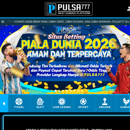
777 • NIKMATI AKSES RESMI YANG LEBIH CEPAT, LEBIH MUDAH, DAN LEBIH NYAMAN • PULSA777 SELAL
TOGEL
SLOT
LIVE CASINO
SPORT
ARCADE
SABU
!! PEMBERITAHUAN !!