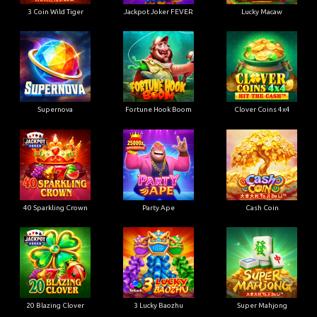
3 Coin Wild Tiger
Jackpot Joker FEVER
Lucky Macaw
Supernova
Fortune Hook Boom
Clover Coins 4x4
40 Sparkling Crown
Party Ape
Cash Coin
20 Blazing Clover
3 Lucky Baozhu
Super Mahjong