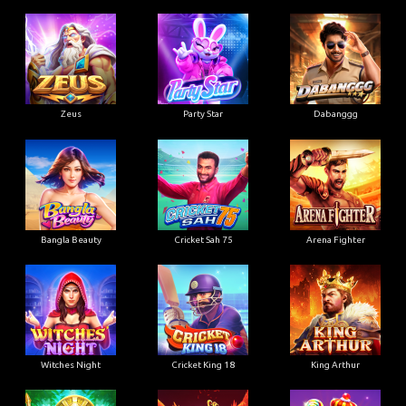
Zeus
Party Star
Dabanggg
Bangla Beauty
Cricket Sah 75
Arena Fighter
Witches Night
Cricket King 18
King Arthur