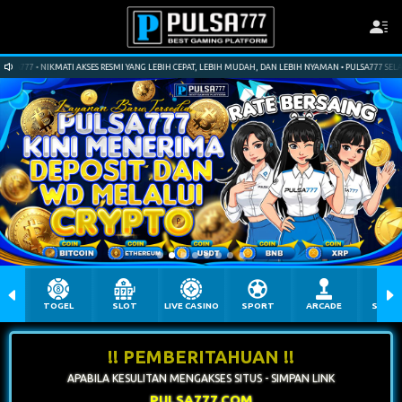
RESMI YANG LEBIH CEPAT, LEBIH MUDAH, DAN LEBIH NYAMAN • PULSA777 SELALU ADA UNTUK ANDA
TOGEL
SLOT
LIVE CASINO
SPORT
ARCADE
SABU
!! PEMBERITAHUAN !!
APABILA KESULITAN MENGAKSES SITUS - SIMPAN LINK
PULSA777.COM