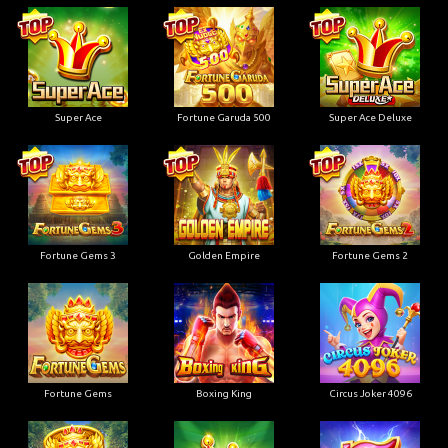
Super Ace
Fortune Garuda 500
Super Ace Deluxe
Fortune Gems 3
Golden Empire
Fortune Gems 2
Fortune Gems
Boxing King
Circus Joker 4096