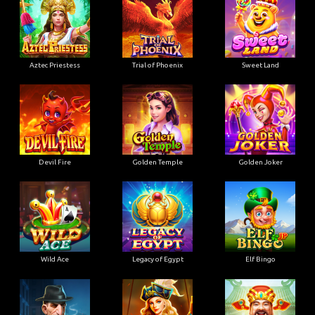
Aztec Priestess
Trial of Phoenix
Sweet Land
Devil Fire
Golden Temple
Golden Joker
Wild Ace
Legacy of Egypt
Elf Bingo