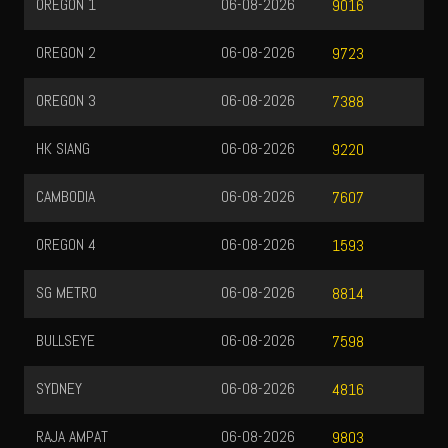
OREGON 1
06-08-2026
9016
OREGON 2
06-08-2026
9723
OREGON 3
06-08-2026
7388
HK SIANG
06-08-2026
9220
CAMBODIA
06-08-2026
7607
OREGON 4
06-08-2026
1593
SG METRO
06-08-2026
8814
BULLSEYE
06-08-2026
7598
SYDNEY
06-08-2026
4816
RAJA AMPAT
06-08-2026
9803