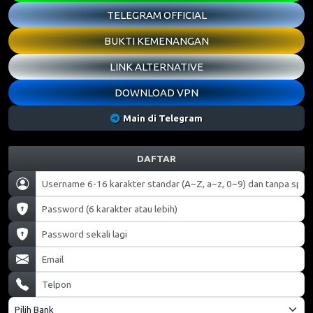
TELEGRAM OFFICIAL
BUKTI KEMENANGAN
LINK ALTERNATIVE
DOWNLOAD VPN
Main di Telegram
DAFTAR