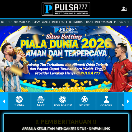
777 • NIKMATI AKSES RESMI YANG LEBIH CEPAT, LEBIH MUDAH, DAN LEBIH NYAMAN • PULSA777 SELALU
TOGEL
SLOT
LIVE CASINO
SPORT
ARCADE
SABU
!! PEMBERITAHUAN !!
APABILA KESULITAN MENGAKSES SITUS - SIMPAN LINK