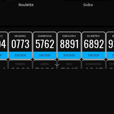
Roulette
Sicbo
 3
HK SIANG
CAMBODIA
OREGON 4
SG METRO
B
94
0773
5762
8891
6892
9
26
5/8/2026
5/8/2026
5/8/2026
5/8/2026
5
TAIWAN
QATAR
BALI
HONGKONG
TO
84
6960
5930
5317
4245
0
26
5/8/2026
5/8/2026
5/8/2026
5/8/2026
6
 16WIB
TOTOMACAU 19WIB
TOTOMACAU 22WIB
TOTOMACAU 23WIB
KINGKONG 17WIB
KING
00
9401
0991
1563
8862
5
26
5/8/2026
5/8/2026
5/8/2026
5/8/2026
5