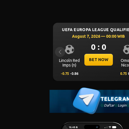
UEFA EUROPA LEAGUE QUALIFIERS
UEFA EUROPA 
August 7, 2026 — 00:45 WIB
August 6, 
0 : 0
Previous
BET NOW
B
PAOK
Anderlecht
KuPS
0.75
0.88
-0.75
0.94
-0.25
-0.97
TELEGRA
Daftar
Login