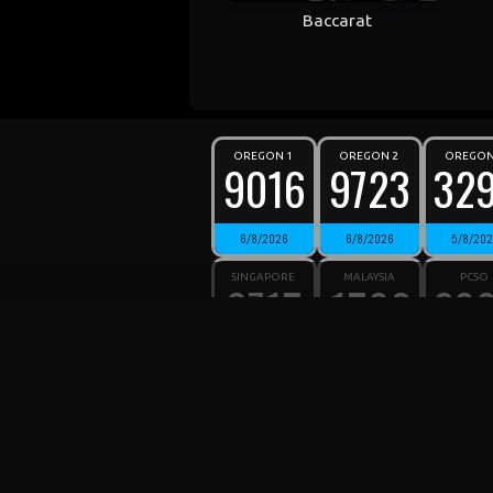
Baccarat
OREGON 1
OREGON 2
OREGON
9016
9723
32
6/8/2026
6/8/2026
5/8/20
SINGAPORE
MALAYSIA
PCSO
0715
1592
28
5/8/2026
5/8/2026
5/8/20
TOTOMACAU
29
5/8/20